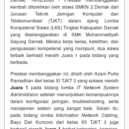
kembali ditorehkan oleh siswa SMKN 2 Demak dari
Jurusan Teknik Jaringan Komputer dan
Telekomunikasi (TJKT) dalam ajang Lomba
Kompetensi Siswa (LKS) Tingkat Kabupaten Demak
yang diselenggarakan di SMK Muhammadiyah
Sayung Demak. Melalui kerja keras, ketelitian, dan
penguasaan kompetensi yang mumpuni, dua siswa
terbaik berhasil meraih Juara 1 pada bidang yang
berbeda.
Prestasi membanggakan ini, diraih oleh Azam Putra
Ramadhan dari kelas XI TJKT 3 yang sukses meraih
J
uara 1
pada bidang lomba
IT Network System
Administraion
setelah menunjukkan kemampuannya
dalam konfigurasi jaringan, troubleshooting, serta
manajemen sistem yang sangat baik. Selain itu,
pada bidang lomba
Information Network Cabling
,
Bayu Dwi Kuncoro dari kelas XII TJKT 3 juga
berhasil meraih
Juara 1
berkat ketepatan, kerapian,