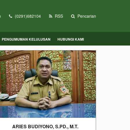
m
(0291)682104
RSS
Pencarian
PENGUMUMAN KELULUSAN
HUBUNGI KAMI
ARIES BUDIYONO, S.PD., M.T.